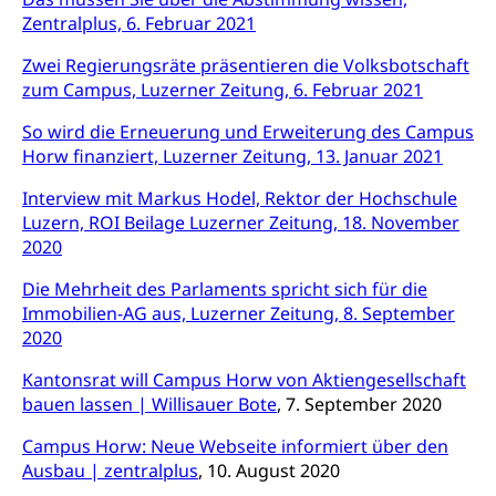
Sozialversicherung, Vorsorgeeinrichtung,
Zentralplus, 6. Februar 2021
Pensionskasse, erste Säule, zweite Säule, dritte
Säule, Hilflosenentschädigung,
Zwei Regierungsräte präsentieren die Volksbotschaft
Ergänzungsleistungen, Altersvorsorge,
zum Campus, Luzerner Zeitung, 6. Februar 2021
Todesfallversicherung
So wird die Erneuerung und Erweiterung des Campus
Hilfslosenentschädigung (WAS Luzern)
Behinderung
Horw finanziert, Luzerner Zeitung, 13. Januar 2021
AHV-Hinterlassenenrente (WAS Luzern)
Körperbehinderung, körperliche Behinderung,
geistige Behinderung, psychische Behinderung,
Interview mit Markus Hodel, Rektor der Hochschule
AHV-Beiträge (WAS Luzern)
Erwerbsunfähigkeit, Behinderte
Luzern, ROI Beilage Luzerner Zeitung, 18. November
2020
Informationsstelle AHV/IV
Inklusion im Sport
Ergänzungsleistungen (EL) (WAS Luzern)
Die Mehrheit des Parlaments spricht sich für die
Menschen mit Behinderungen
Kultur und Medien
Immobilien-AG aus, Luzerner Zeitung, 8. September
AHV-Altersrente (WAS Luzern)
2020
IV-Leistungen (WAS Luzern)
Archive und Bibliotheken
Kantonsrat will Campus Horw von Aktiengesellschaft
bauen lassen | Willisauer Bote
Bücher, Bundesarchiv, Landesbibliothek
, 7. September 2020
Campus Horw: Neue Webseite informiert über den
Staatsarchiv Luzern
Kulturelle Einrichtungen
Ausbau | zentralplus
, 10. August 2020
Zentral- und Hochschulbibliothek
Museen, Theater, Bibliotheken