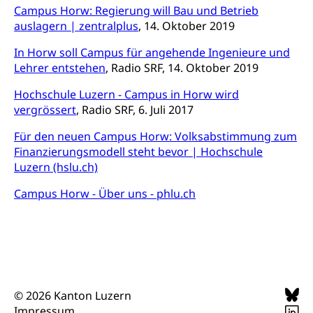
Campus Horw: Regierung will Bau und Betrieb
Archiv der Denkmalpflege
Dienststelle Kultur
auslagern | zentralplus
Kulturförderung
, 14. Oktober 2019
Kunst & Kultur (Luzern Tourismus)
Kulturpolitik, Sprachförderung, Denkmalpflege,
In Horw soll Campus für angehende Ingenieure und
kulturelles Angebot, Kulturerbe, kulturelles Erbe,
Lehrer entstehen
, Radio SRF, 14. Oktober 2019
Nachwuchsförderung, Vermittlung, Selektive
Förderung, Kulturausschreibungen, Kulturpreis,
Hochschule Luzern - Campus in Horw wird
Werkbeitrag, Produktionsbeitrag, Recherche,
vergrössert
, Radio SRF, 6. Juli 2017
Bildende Kunst, Angewandte Kunst, Theater/Tanz,
Musik, Entwicklung, Programmbeiträge,
Für den neuen Campus Horw: Volksabstimmung zum
Filmförderung, Regionale Förderfonds,
Finanzierungsmodell steht bevor | Hochschule
Werkankäufe, Kunstankäufe, Kunst und Bau, Schule
Luzern (hslu.ch)
und Kultur, Kulturgesuche, Kulturvermittlung
Campus Horw - Über uns - phlu.ch
Kulturförderung und Vermittlung
Angebote für Schulklassen
Mobilität
Zentralschweizer Filmförderung
Schiene und öffentlicher Verkehr
Schienenverkehr, Zugverkehr, Bahnverkehr,
© 2026 Kanton Luzern
Transportmittel, öffentlicher Verkehr
Impressum