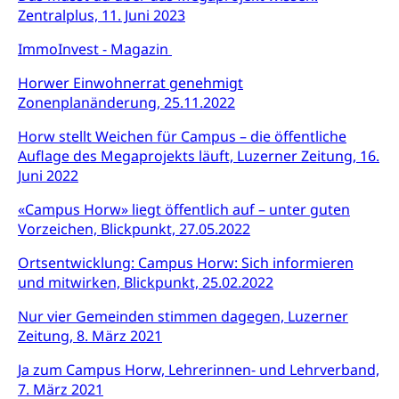
Konsumentenorganisation, parallele Einfuhr,
Zentralplus, 11. Juni 2023
regionale Erschöpfung, nationale Erschöpfung,
internationale Erschöpfung, Preisabsprache, Kartell,
ImmoInvest - Magazin
Cassis-deDijon-Prinzip
Horwer Einwohnerrat genehmigt
Lebensmittelkontrolle und
Krankenversicherung
Zonenplanänderung, 25.11.2022
Verbraucherschutz
Unfallversicherung, Berufsunfallversicherung,
Horw stellt Weichen für Campus – die öffentliche
Krankheit, Unfall, Prämienverbilligung,
Krankenkasse
Auflage des Megaprojekts läuft, Luzerner Zeitung, 16.
Juni 2022
Krankenversicherung (WAS Luzern)
Lebensmittelsicherheit
«Campus Horw» liegt öffentlich auf – unter guten
Prämienverbilligung (WAS Luzern)
sichere Lebensmittel, Lebensmittelkontrolle,
Vorzeichen, Blickpunkt, 27.05.2022
Lebensmittelhygiene, Produktesicherheit
Obligatorische Krankenversicherung (WAS
Ortsentwicklung: Campus Horw: Sich informieren
Luzern)
Trinkwasser
Prävention
und mitwirken, Blickpunkt, 25.02.2022
Kranken- und Unfallversicherung
Lebensmittel
Gesundheitsvorsorge, Wellness, Unfallverhütung,
Nur vier Gemeinden stimmen dagegen, Luzerner
Suchtprävention, Alkoholprävention,
Zeitung, 8. März 2021
Tabakprävention, Primärprävention,
Sekundärprävention, Tertiärprävention
Ja zum Campus Horw, Lehrerinnen- und Lehrverband,
7. März 2021
Darmkrebsvorsorge
Soziale Sicherheit