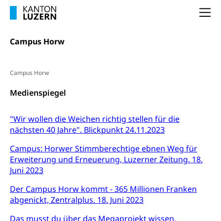
FMS und Vollzeitschulen mit BM
Hochschule, Bachelor, Master, Doktorat,
Studienbeiträge Höhere Berufsbildung
Sonderschulung
Weiterbildung, Forschung, Entwicklung,
Na
Dienstleistungen, Hochschule Luzern,
Finanzielle Unterstützung Pädagogische
Musikschulen
Fachhochschule Zentralschweiz, HSLU,
Hochschule PHLU
Campus Horw
Pädagogische Hochschule Luzern, PH Luzern, UniLU,
Schulferien
swissuniversities (Dachorganisation der Schweizer
Stipendien Hochschule Luzern hslu
Hochschulen)
Früherziehung
Campus Horw
Schuldienste
swissuniversities
Vorschule
Medienspiegel
Betreuungsangebote
Universität Luzern
Kindergarten, Kinderkrippe, Krippe, Kinderhort,
Kindertagesstätte, Spielgruppe, Tagesmutter,
Schulliste
Fachstelle Hochschulbildung
"Wir wollen die Weichen richtig stellen für die
Freiwilliges Kindergarten Jahr
nächsten 40 Jahre". Blickpunkt 24.11.2023
Heilpädagogische Schulen
Kinderbetreuung
Campus: Horwer Stimmberechtige ebnen Weg für
Freiwilliger Schulsport
Freiwilliges Kindergarten Jahr
Erweiterung und Erneuerung, Luzerner Zeitung. 18.
Gesundheit und Soziales
Juni 2023
Frühe Sprachförderung
Konsumentenschutz
Der Campus Horw kommt - 365 Millionen Franken
Kindergarten & Basisstufe
abgenickt, Zentralplus. 18. Juni 2023
Konsumentenrechte, Produktsicherheit,
Frühe Förderung
Preisüberwachung, Preisüberwacher,
Das musst du über das Megaprojekt wissen.