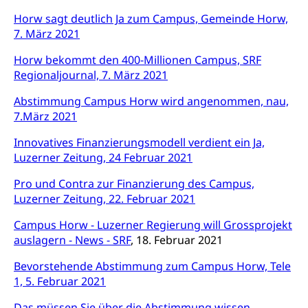
Horw sagt deutlich Ja zum Campus, Gemeinde Horw,
Kantonales Tabakpräventionsprogramm
Sozialversicherungen, Sozialpolitik,
7. März 202
1
Arbeitslosenversicherung,
Gesundheitsförderung
Mutterschaftsversicherung, Krankenversicherung,
Horw bekommt den 400-Millionen Campus, SRF
Unfallversicherung, Invalidenversicherung,
Prävention (Polizei)
Regionaljournal, 7. März 2021
Sozialhilfe
Suchtprävention
Abstimmung Campus Horw wird angenommen, nau,
Kranken- und Unfallversicherung
Sucht und Drogen
Gesundheitsversorgung
7.März 2021
(gruezi.lu.ch)
Drogenabhängigkeit, Drogensucht,
Medikamentenabhängigkeit,
Krankenversicherung (WAS Luzern)
Innovatives Finanzierungsmodell verdient ein Ja,
Arzneimittelabhängigkeit, Suchtkrankheit,
Luzerner Zeitung, 24 Februar 2021
Existenzsicherung - Sozialhilfe
Drogenabhängige, Drogensüchtige,
Betäubungsmittel, Suchtmittel, Psychopharmaka
Pro und Contra zur Finanzierung des Campus,
Soziales und Gesellschaft (Dienststelle)
Luzerner Zeitung, 22. Februar 2021
Fachstelle Sucht Region Luzern
Gesundheitsversorgung
Opferhilfe
Campus Horw - Luzerner Regierung will Grossprojekt
Drogen (Polizei)
Gesundheitsversorgung, Spital, Pflegeinitiative,
Arbeitslosenversicherung (WAS Luzern)
auslagern - News - SRF
, 18. Februar 2021
Ambulant vor stationär, AVOS, Patientendossier
Sucht
Invalidenversicherung (WAS Luzern)
Bevorstehende Abstimmung zum Campus Horw, Tele
Gesundheitsversorgung
AHV / IV
1, 5. Februar 2021
Soziale Sicherheit
Altersrente, Invalidenrente, Witwenrente,
Das müssen Sie über die Abstimmung wissen,