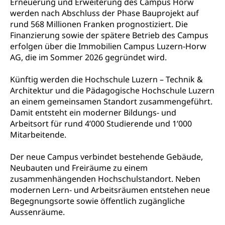
Erneuerung und Erweiterung des Campus Horw
Lebensmittelkontrolle und
werden nach Abschluss der Phase Bauprojekt auf
Krankenversicherung
Verbraucherschutz
rund 568 Millionen Franken prognostiziert. Die
Unfallversicherung, Berufsunfallversicherung,
Finanzierung sowie der spätere Betrieb des Campus
Krankheit, Unfall, Prämienverbilligung,
erfolgen über die Immobilien Campus Luzern-Horw
Krankenkasse
AG, die im Sommer 2026 gegründet wird.
Krankenversicherung (WAS Luzern)
Lebensmittelsicherheit
Künftig werden die Hochschule Luzern – Technik &
Prämienverbilligung (WAS Luzern)
sichere Lebensmittel, Lebensmittelkontrolle,
Architektur und die Pädagogische Hochschule Luzern
Lebensmittelhygiene, Produktesicherheit
an einem gemeinsamen Standort zusammengeführt.
Obligatorische Krankenversicherung (WAS
Damit entsteht ein moderner Bildungs- und
Luzern)
Trinkwasser
Prävention
Arbeitsort für rund 4’000 Studierende und 1’000
Kranken- und Unfallversicherung
Mitarbeitende.
Lebensmittel
Gesundheitsvorsorge, Wellness, Unfallverhütung,
Suchtprävention, Alkoholprävention,
Tabakprävention, Primärprävention,
Der neue Campus verbindet bestehende Gebäude,
Sekundärprävention, Tertiärprävention
Neubauten und Freiräume zu einem
zusammenhängenden Hochschulstandort. Neben
Darmkrebsvorsorge
Soziale Sicherheit
modernen Lern- und Arbeitsräumen entstehen neue
Begegnungsorte sowie öffentlich zugängliche
Kantonales Tabakpräventionsprogramm
Sozialversicherungen, Sozialpolitik,
Aussenräume.
Arbeitslosenversicherung,
Gesundheitsförderung
Mutterschaftsversicherung, Krankenversicherung,