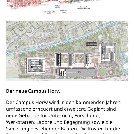
Hochschule PHLU
Pädagogische Hochschule Luzern, PH Luzern, UniLU,
Schulferien
swissuniversities (Dachorganisation der Schweizer
Stipendien Hochschule Luzern hslu
Hochschulen)
Früherziehung
Schuldienste
swissuniversities
Vorschule
Betreuungsangebote
Universität Luzern
Kindergarten, Kinderkrippe, Krippe, Kinderhort,
Kindertagesstätte, Spielgruppe, Tagesmutter,
Schulliste
Fachstelle Hochschulbildung
Freiwilliges Kindergarten Jahr
Heilpädagogische Schulen
Kinderbetreuung
Freiwilliger Schulsport
Freiwilliges Kindergarten Jahr
Gesundheit und Soziales
Frühe Sprachförderung
Konsumentenschutz
Der neue Campus Horw
Kindergarten & Basisstufe
Konsumentenrechte, Produktsicherheit,
Der Campus Horw wird in den kommenden Jahren
Frühe Förderung
Preisüberwachung, Preisüberwacher,
umfassend erneuert und erweitert. Geplant sind
Konsumentenorganisation, parallele Einfuhr,
neue Gebäude für Unterricht, Forschung,
regionale Erschöpfung, nationale Erschöpfung,
Werkstätten, Labore und Begegnung sowie die
internationale Erschöpfung, Preisabsprache, Kartell,
Sanierung bestehender Bauten. Die Kosten für die
Cassis-deDijon-Prinzip